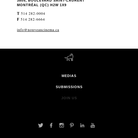
3805, BOULEVARD SAINT-LAURENT
MONTRÉAL (QC) H2W 1X9
T
514 282-0004
F
514 282-6664
info@nouveaucinema.ca
MEDIAS
SUBMISSIONS
JOIN US