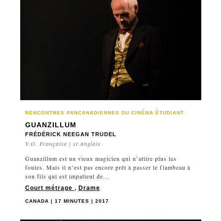
RENCONTRES PANCANADIENNES DU CINÉMA ÉTUDIANT
GUANZILLUM
FRÉDÉRICK NEEGAN TRUDEL
V.O. Française | st Anglais
Guanzillum est un vieux magicien qui n’attire plus les
foules. Mais il n’est pas encore prêt à passer le flambeau à
son fils qui est impatient de...
Court métrage
,
Drame
CANADA | 17 MINUTES | 2017