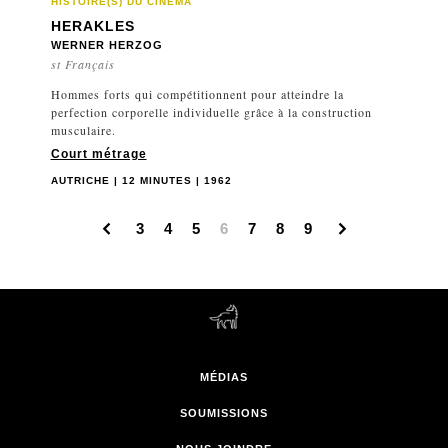
HISTOIRE(S) DU CINÉMA
HERAKLES
WERNER HERZOG
st Français
Hommes forts qui compétitionnent pour atteindre la
perfection corporelle individuelle grâce à la construction
musculaire.
Court métrage
AUTRICHE | 12 MINUTES | 1962
3
4
5
6
7
8
9
MÉDIAS
SOUMISSIONS