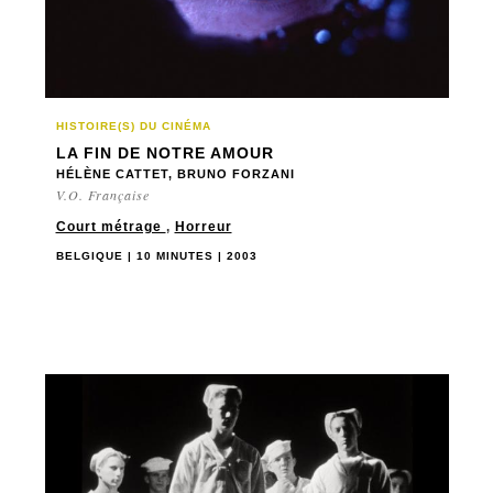
BOLIVIE
AUTRE
BRÉSIL
AVENTURE
BULGARIE
BIOGRAPHIE
BURKINA FASO
COMÉDIE
HISTOIRE(S) DU CINÉMA
CANADA
LA FIN DE NOTRE AMOUR
CRIME
CHILI
HÉLÈNE CATTET, BRUNO FORZANI
DOCUMENTAIRE
V.O. Française
CHINE
DRAME
COLOMBIE
Court métrage
,
Horreur
DRAME SOCIAL
CORÉE DU SUD
BELGIQUE | 10 MINUTES | 2003
EXPÉRIMENTAL
CROATIE
FANTASTIQUE
CUBA
FICTION
DANEMARK
HORREUR
ÉMIRATS ARABES UNIS
PORTRAIT
ESPAGNE
ROMANCE
ÉTATS-UNIS
SCIENCE FICTION
FINLANDE