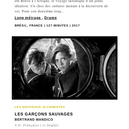
Du Brésil à l’Afrique, le voyage initiatique d’un jeune
idéaliste. Un choc des cultures menant à la découverte de
soi. Pour son deuxième long...
Long métrage
,
Drame
BRÉSIL, FRANCE | 127 MINUTES | 2017
LES NOUVEAUX ALCHIMISTES
LES GARÇONS SAUVAGES
BERTRAND MANDICO
V.O. Française | st Anglais