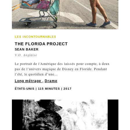
ROYAUME-UNI
RUSSIE
SÉNÉGAL
SLOVAQUIE
SUÈDE
LES INCONTOURNABLES
SUISSE
THE FLORIDA PROJECT
SEAN BAKER
SYRIE
V.O. Anglaise
TAÏWAN
Le portrait de l’Amérique des laissés pour compte, à deux
TCHÉCOSLOVAQUIE
pas de l’univers magique de Disney en Floride. Pendant
l’été, le quotidien d’une...
THAÏLANDE
Long métrage
,
Drame
TUNISIE
ÉTATS-UNIS | 115 MINUTES | 2017
TURQUIE
UKRAINE
VIETNAM