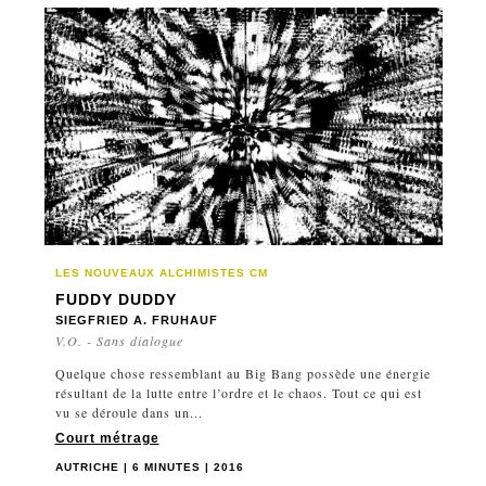
LES NOUVEAUX ALCHIMISTES CM
FUDDY DUDDY
SIEGFRIED A. FRUHAUF
V.O. - Sans dialogue
Quelque chose ressemblant au Big Bang possède une énergie
résultant de la lutte entre l’ordre et le chaos. Tout ce qui est
vu se déroule dans un...
Court métrage
AUTRICHE | 6 MINUTES | 2016