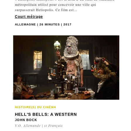
métropolitain utilisé pour concevoir une ville qui
surpasserait Heliopolis. Ce film est...
Court métrage
ALLEMAGNE | 26 MINUTES | 2017
HISTOIRE(S) DU CINÉMA
HELL'S BELLS: A WESTERN
JOHN BOCK
V.O. Allemande | st Français