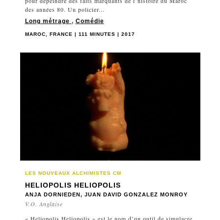
pour dépeindre des faits marquants de l’histoire du Maroc
des années 80. Un policier...
Long métrage
,
Comédie
MAROC, FRANCE | 111 MINUTES | 2017
LES NOUVEAUX ALCHIMISTES CM
HELIOPOLIS HELIOPOLIS
ANJA DORNIEDEN, JUAN DAVID GONZALEZ MONROY
V.O. Anglaise
« Heliopolis Heliopolis » est le nom d’un outil de simulacre