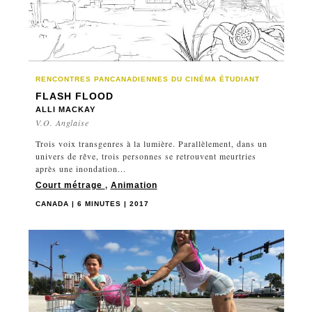
LITUANIE
LUXEMBOURG
MACÉDOINE
MAROC
RENCONTRES PANCANADIENNES DU CINÉMA ÉTUDIANT
MEXIQUE
FLASH FLOOD
NORVÈGE
ALLI MACKAY
V.O. Anglaise
NOUVELLE-ZÉLANDE
Trois voix transgenres à la lumière. Parallèlement, dans un
PALESTINE
univers de rêve, trois personnes se retrouvent meurtries
PAYS-BAS
après une inondation...
PHILIPPINES
Court métrage
,
Animation
POLOGNE
CANADA | 6 MINUTES | 2017
PORTUGAL
QATAR
QUÉBEC
QUÉBEC/CANADA
RÉPUBLIQUE DOMINICAINE