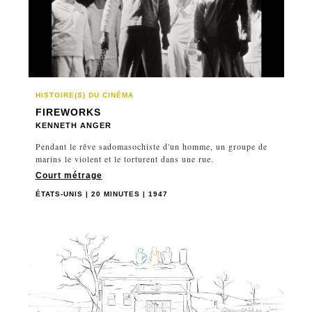
FRANCE
GRANDE-BRETAGNE
GRÈCE
HAÏTI
HONG KONG
HISTOIRE(S) DU CINÉMA
HONGRIE
FIREWORKS
INDE
KENNETH ANGER
INDONÉSIE
Pendant le rêve sadomasochiste d'un homme, un groupe de
marins le violent et le torturent dans une rue.
IRAN
Court métrage
IRLANDE
ÉTATS-UNIS | 20 MINUTES | 1947
ISRAËL
ITALIE
JAPON
KENYA
LAOS
LIBAN