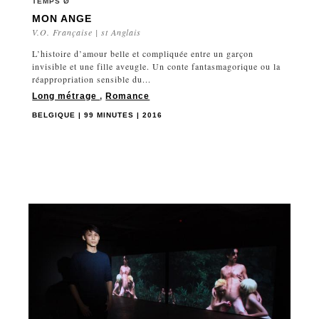
TEMPS Ø
MON ANGE
V.O. Française | st Anglais
L’histoire d’amour belle et compliquée entre un garçon
invisible et une fille aveugle. Un conte fantasmagorique ou la
réappropriation sensible du...
Long métrage
,
Romance
BELGIQUE | 99 MINUTES | 2016