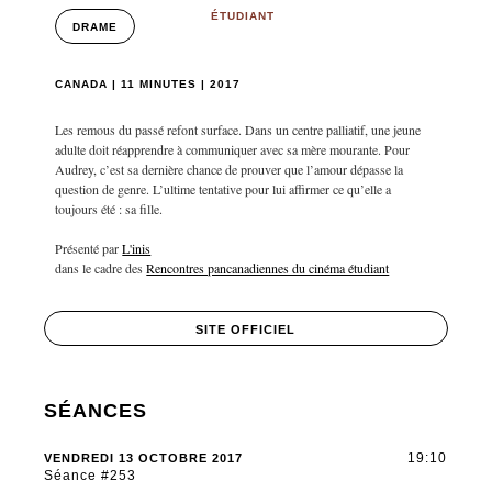
ÉTUDIANT
DRAME
CANADA | 11 MINUTES | 2017
Les remous du passé refont surface. Dans un centre palliatif, une jeune
adulte doit réapprendre à communiquer avec sa mère mourante. Pour
Audrey, c’est sa dernière chance de prouver que l’amour dépasse la
question de genre. L’ultime tentative pour lui affirmer ce qu’elle a
toujours été : sa fille.
Présenté par
L'inis
dans le cadre des
Rencontres pancanadiennes du cinéma étudiant
SITE OFFICIEL
SÉANCES
19:10
VENDREDI 13 OCTOBRE 2017
Séance #253