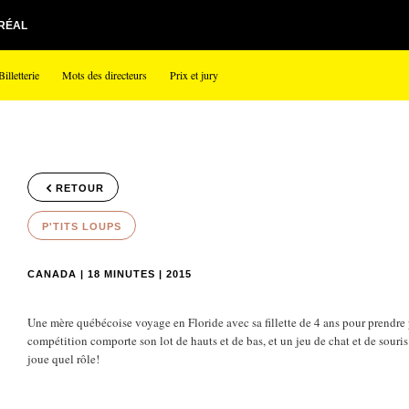
RÉAL
Billetterie
Mots des directeurs
Prix et jury
RETOUR
P'TITS LOUPS
CANADA | 18 MINUTES | 2015
Une mère québécoise voyage en Floride avec sa fillette de 4 ans pour prendre 
compétition comporte son lot de hauts et de bas, et un jeu de chat et de souris s
joue quel rôle!