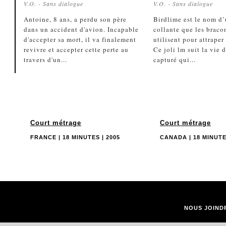
V.O. - Sans dialogue
V.O. - Sans dialogue
Antoine, 8 ans, a perdu son père
Birdlime est le nom d
dans un accident d'avion. Incapable
collante que les braco
d'accepter sa mort, il va finalement
utilisent pour attraper
revivre et accepter cette perte au
Ce joli lm suit la vie 
travers d'un...
capturé qui...
Court métrage
Court métrage
FRANCE | 18 MINUTES | 2005
CANADA | 18 MINUTE
NOUS JOIND