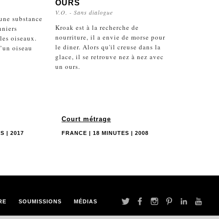
OURS
V.O. - Sans dialogue
’une substance
Kroak est à la recherche de
nniers
nourriture, il a envie de morse pour
 les oiseaux.
le diner. Alors qu'il creuse dans la
d’un oiseau
glace, il se retrouve nez à nez avec
un ours.
Court métrage
S | 2017
FRANCE | 18 MINUTES | 2008
RE
SOUMISSIONS
MÉDIAS