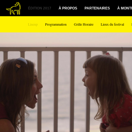
1
ÉDITION 2017
À PROPOS
PARTENAIRES
À MONT
Lineup
Programmation
Grille Horaire
Lieux du festival