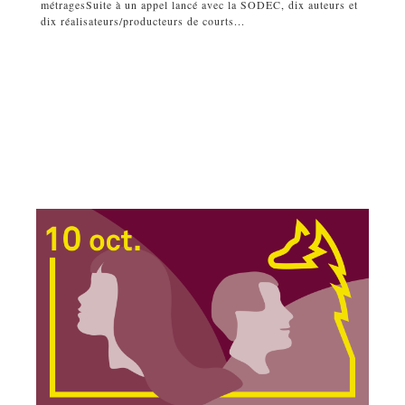
métragesSuite à un appel lancé avec la SODEC, dix auteurs et
dix réalisateurs/producteurs de courts...